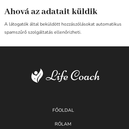
Ahová az adatait küldik
A látogatók által beküldött hozzászólásokat automatikus
spamszűrő szolgáltatás ellenőrizheti.
FŐOLDAL
RÓLAM