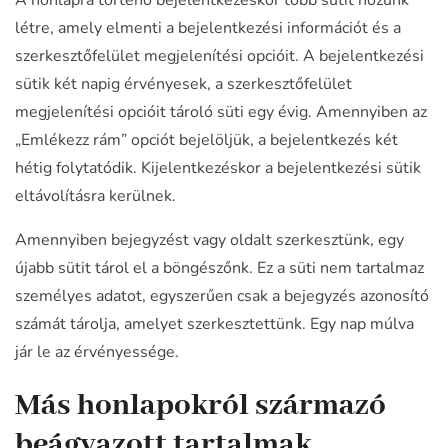
A honlapra történő bejelentkezéskor több sütit hozunk
létre, amely elmenti a bejelentkezési információt és a
szerkesztőfelület megjelenítési opcióit. A bejelentkezési
sütik két napig érvényesek, a szerkesztőfelület
megjelenítési opcióit tároló süti egy évig. Amennyiben az
„Emlékezz rám” opciót bejelöljük, a bejelentkezés két
hétig folytatódik. Kijelentkezéskor a bejelentkezési sütik
eltávolításra kerülnek.
Amennyiben bejegyzést vagy oldalt szerkesztünk, egy
újabb sütit tárol el a böngészőnk. Ez a süti nem tartalmaz
személyes adatot, egyszerűen csak a bejegyzés azonosító
számát tárolja, amelyet szerkesztettünk. Egy nap múlva
jár le az érvényessége.
Más honlapokról származó
beágyazott tartalmak