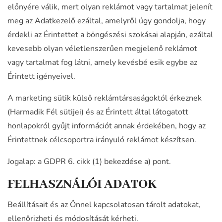
előnyére válik, mert olyan reklámot vagy tartalmat jelenít
meg az Adatkezelő ezáltal, amelyről úgy gondolja, hogy
érdekli az Érintettet a böngészési szokásai alapján, ezáltal
kevesebb olyan véletlenszerűen megjelenő reklámot
vagy tartalmat fog látni, amely kevésbé esik egybe az
Érintett igényeivel.
A marketing sütik külső reklámtársaságoktól érkeznek
(Harmadik Fél sütijei) és az Érintett által látogatott
honlapokról gyűjt információt annak érdekében, hogy az
Érintettnek célcsoportra irányuló reklámot készítsen.
Jogalap: a GDPR 6. cikk (1) bekezdése a) pont.
FELHASZNÁLÓI ADATOK
Beállításait és az Önnel kapcsolatosan tárolt adatokat,
ellenőrizheti és módosítását kérheti.