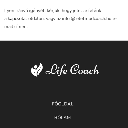
Ilyen irányú igényét, kérjük, hogy jelezze felénk
a
kapcsolat
oldalon, vagy az info @ eletmodcoach.hu e-
mail címen.
FŐOLDAL
RÓLAM