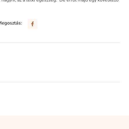
hagyni, az a lelki egészség. De erről majd egy következő
Megosztás: