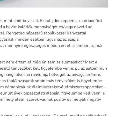
, mint amit beviszel. Ez tulajdonképpen a kalóriadeficit
d a bevitt kalóriák mennyiségét és/vagy növeld az
el. Rengeteg népszerű táplálkozási irányzattal
ogyásnak minden esetben ugyanaz az alapja:
ezt mennyire egészséges módon éri el az ember, az már
iért nem értem el még én sem az álomalakot? Mert a
zítő tényezőket kell figyelembe venni: pl. az autoimmun
lég hangsúlyosan rányomja bélyegét az anyagcserémre.
rdemes táplálozásumk során más tényezőket is figyelembe
em démonizálunk élelmiszereket/élelmiszercsoportokat –
lmúlt évek tapasztalati alapján, figyelembe kell venni a
em mely élelmiszerek vannak pozitív és melyek negatív