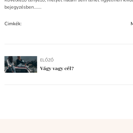
Következő tényező, melyet nálam sem lehet figyelmen kívül 
bejegyzésben…….
Cimkék:
ELŐZŐ
Vágy vagy cél?