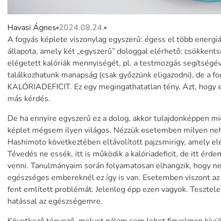
Havasi Ágnes
2024.08.24.
A fogyás képlete viszonylag egyszerű: égess el több energiát
állapota, amely két „egyszerű” dologgal elérhető: csökkents
elégetett kalóriák mennyiségét, pl. a testmozgás segítségév
találkozhatunk manapság (csak győzzünk eligazodni), de a f
KALÓRIADEFICIT. Ez egy megingathatatlan tény. Azt, hogy 
más kérdés.
De ha ennyire egyszerű ez a dolog, akkor tulajdonképpen m
képlet mégsem ilyen világos. Nézzük esetemben milyen nehe
Hashimoto következtében eltávolított pajzsmirigy, amely e
Tévedés ne essék, itt is működik a kalóriadeficit, de itt é
venni. Tanulmányaim során folyamatosan elhangzik, hogy n
egészséges embereknél ez így is van. Esetemben viszont az e
fent említett problémát. Jelenleg épp ezen vagyok. Tesztel
hatással az egészségemre.