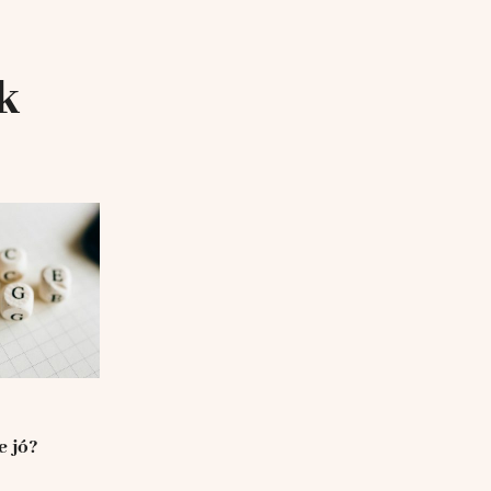
k
e jó?