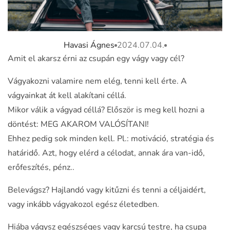
Havasi Ágnes
2024.07.04.
Amit el akarsz érni az csupán egy vágy vagy cél?
Vágyakozni valamire nem elég, tenni kell érte. A
vágyainkat át kell alakítani céllá.
Mikor válik a vágyad céllá? Először is meg kell hozni a
döntést: MEG AKAROM VALÓSÍTANI!
Ehhez pedig sok minden kell. Pl.: motiváció, stratégia és
határidő. Azt, hogy elérd a célodat, annak ára van-idő,
erőfeszítés, pénz..
Belevágsz? Hajlandó vagy kitűzni és tenni a céljaidért,
vagy inkább vágyakozol egész életedben.
Hiába vágysz egészséges vagy karcsú testre, ha csupa