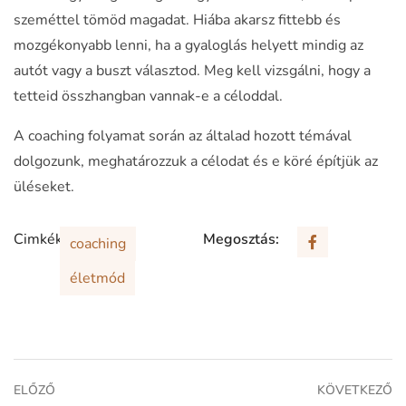
szeméttel tömöd magadat. Hiába akarsz fittebb és
mozgékonyabb lenni, ha a gyaloglás helyett mindig az
autót vagy a buszt választod. Meg kell vizsgálni, hogy a
tetteid összhangban vannak-e a céloddal.
A coaching folyamat során az általad hozott témával
dolgozunk, meghatározzuk a célodat és e köré építjük az
üléseket.
Cimkék:
Megosztás:
coaching
életmód
ELŐZŐ
KÖVETKEZŐ